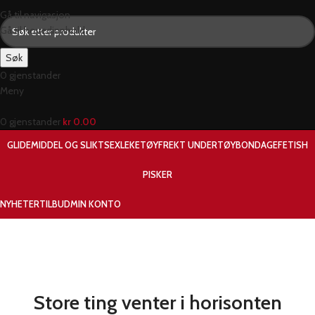
Gå til navigasjon
Gå til hovedinnhold
Søk
0
gjenstander
Meny
0
gjenstander
kr
0.00
GLIDEMIDDEL OG SLIKT
SEXLEKETØY
FREKT UNDERTØY
BONDAGE
FETISH
PISKER
NYHETER
TILBUD
MIN KONTO
Store ting venter i horisonten